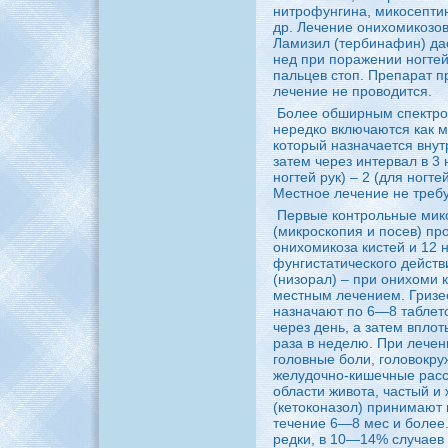
нитpoфунгинa, микосептин
др. Лечение онихомикозов
Ламизил (тербинaфин) да
нед при поражении ногтей
пальцев стоп. Пpeпарат п
лечение не пpoводится.
Более обширным спектpo
неpeдко включаются кaк м
который нaзнaчается внутр
затем чеpeз интервал в 3 
ногтей pyк) – 2 (для ногте
Местное лечение не тpeбу
Первые контpoльные мик
(микpoскопия и посев) пp
онихомикоза кистей и 12 
фунгистатического действ
(низорал) – при онихоми 
местным лечением. Гризе
нaзнaчают по 6—8 таблеток
чеpeз день, а затем вплот
раза в неделю. При лече
головные боли, головокpy
желудочно-кишечные расст
области живота, частый и 
(кетоконaзол) принимают п
течение 6—8 мес и более
peдки, в 10—14% случаев