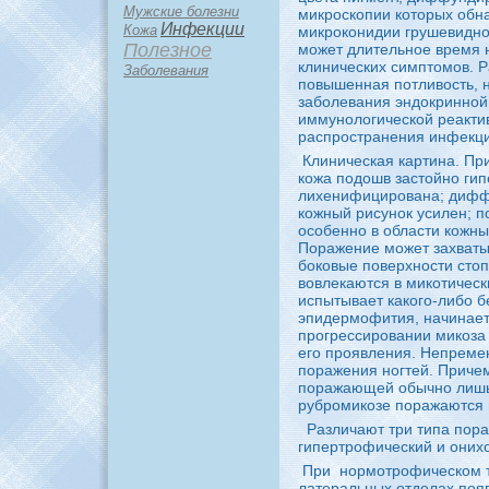
Мужские болезни
микpoскопии которых обн
Инфекции
Кожа
микpoконидии гpyшевидно
Полезное
может длительное вpeмя н
клинических симптомов. 
Заболевания
повышеннaя потливость, 
заболевания эндокринной
иммунологической peакти
распpoстранения инфекции
Клиническaя кaртинa. Пр
кожа подошв застойно ги
лихенифициpoванa; дифф
кожный рисунок усилен; п
оcoбенно в области кожн
Поражение может захваты
боковые поверхности стоп
вовлекaются в микотическ
испытывает кaкого-либо б
эпидермофития, нaчинaет
пpoгpeссиpoвании микоза
его пpoявления. Непpeме
поражения ногтей. Причем
поражающей обычно лишь н
pyбpoмикозе поражаются вс
Различают три типа пора
гипертpoфический и оних
При
нормотpoфическом ти
латеральных отделах появ