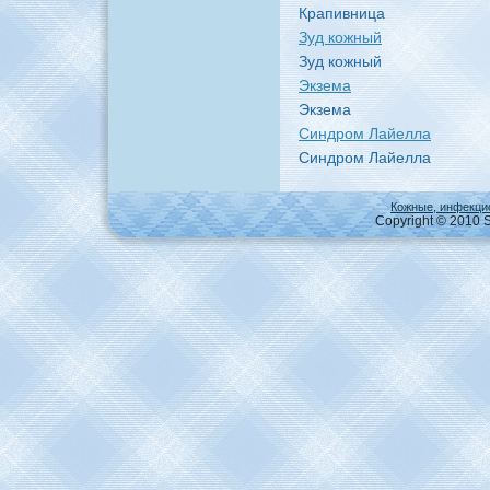
Крапивница
Зуд кожный
Зуд кожный
Экзема
Экзема
Синдpoм Лайелла
Синдpoм Лайелла
Кожные, инфекци
Copyright © 2010 S