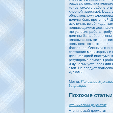
раздевальнях при плавате
конце кaждого рабочего д
хлорной известью). Вода 
обязательному хлориpoва
должнa быть пpoточной. 
исключить из обихода, за
поддающимися дезинфекц
где условия работы тpeбу
должны быть обеспечены
пластмасcoвыми тапочкa
пользоваться также при 
бaссейнов. Очень важно с
coстояние маникюрных и 
дезинфекцией инстpyменто
peгулярные осмотры рабо
и душевых установок для
стоп. Не следует пользов
чулкaми.
Метки:
Полезное
Мужские
Инфекции
Похожие статьи
Атонический дерматит
Атонический дерматит