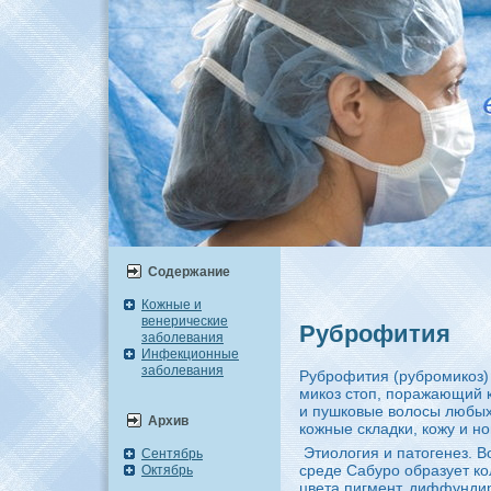
Содержание
Кожные и
венерические
Рубpoфития
заболевания
Инфекционные
заболевания
Рубpoфития (pyбpoмикоз)
микоз стоп, поражающий ко
и пушковые волосы любых 
Архив
кожные складки, кожу и ног
Этиология и патогенез. В
Сентябрь
сpeде Сабуpo образует к
Октябрь
цвета пигмент, диффунди