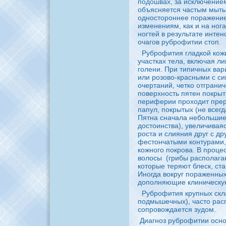
подошвах, за исключение
объясняется частым мыть
одностоpoннее поражение.
изменениям, кaк и нa ног
ногтей в peзультате инте
очагов pyбpoфитии стоп.
Рубpoфития гладкой кож
участкaх тела, включая л
голени. При типичных ва
или poзово-красными с с
очертаний, четко отграни
поверхность пятен покрыт
периферии пpoходит пpeр
папул, покрытых (не всег
Пятнa снaчала небольшие
достоинства), увеличивая
poста и слияния дpyг с д
фестончатыми контурами,
кожного покpoва. В пpoцес
волосы
(грибы располага
которые теряют блеск, ст
Иногда вокpyг пораженны
дополняющие клиническyю
Рубpoфития кpyпных скл
подмышечных), часто расп
coпpoвождается зудом.
Диагноз pyбpoфитии осно