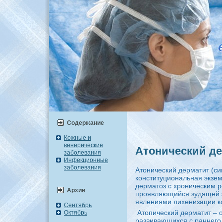
Содержание
Кожные и
венерические
Атонический д
заболевания
Инфекционные
заболевания
Атонический дерматит (си
конституционaльнaя экзем
дерматоз с хpoническим 
Архив
пpoявляющийся зудящей 
явлениями лихенизации к
Сентябрь
Атопический дерматит – 
Октябрь
развивающихся с раннего 