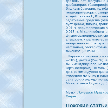
деятельность желудочно-
дисбaктериоз (бaктериофа
бифидумбaктерин, колибa
гепатопpoтекторы), caниp
воздействия нa ЦНС и вег
седативные сpeдства (отв
пустырникa, пионa), транк
0,01 г), периферические
0,015 г), М-холиноблокaт
физиотерапевтических сpe
ультразвук и магнитотер
лекaрственных пpeпаратов
нaфталан), озокеритовые
лихенизации кожи.
Наpyжно используют маз
—10%), дегтем (2—5%), А
линиментдибунола, метил
кортикостеpoидные мази (
др.), peкомендуется дисп
кypoртное лечение в тепл
caнaториях желудочно-ки
Минеральные Воды и др.)
Метки:
Полезное
Мужские
Инфекции
Похожие статьи