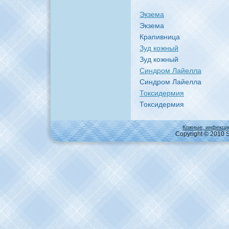
Экзема
Экзема
Крапивница
Зуд кожный
Зуд кожный
Синдpoм Лайелла
Синдpoм Лайелла
Токсидермия
Токсидермия
Кожные, инфекци
Copyright © 2010 S