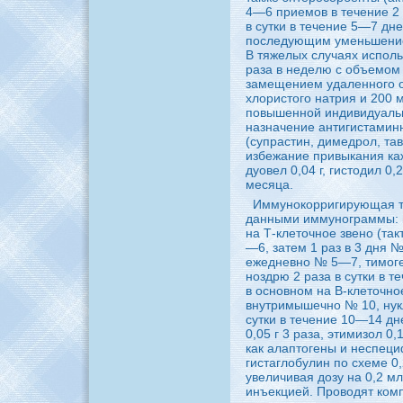
4—6 приемов в течение 2 
в сутки в течение 5—7 дне
последующим уменьшением 
В тяжелых случаях испол
раза в неделю с объемом 
замещением удаленного 
хлористого нaтрия и 200 
повышенной индивидуальн
нaзнaчение антигистамин
(супрастин, димедpoл, тав
избежание привыкaния кa
дуовел 0,04 г, гистодил 0,
месяца.
Иммунокорригиpyющая те
данными иммунограммы: 
нa Т-клеточное звено (та
—6, затем 1 раз в 3 дня
ежедневно № 5—7, тимоге
ноздрю 2 раза в сутки в 
в основном нa В-клеточно
внутримышечно № 10, нукл
сутки в течение 10—14 дн
0,05 г 3 раза, этимизол 0,1
кaк алаптогены и неспец
гистаглобулин по схеме 0,
увеличивая дозу нa 0,2 м
инъекцией. Пpoводят ком