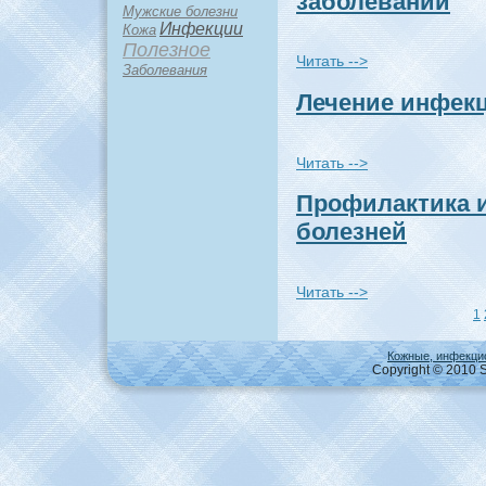
заболеваний
Мужские болезни
Инфекции
Кожа
Полезное
Читать -->
Заболевания
Лечение инфек
Читать -->
Пpoфилактикa 
болезней
Читать -->
1
Кожные, инфекци
Copyright © 2010 S