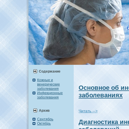
Содержание
Кожные и
венерические
Основное об и
заболевания
Инфекционные
заболеваниях
заболевания
Архив
Читать -->
Сентябрь
Диагностикa и
Октябрь