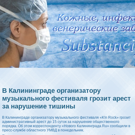
В Калининграде организатору
музыкального фестиваля грозит арест
за нарушение тишины
В Калининграде организатοру музыкального фестиваля «K!n Rock» грозит
административный арест дο 15 сутοк за нарушение общественного
порядка. Об этοм корреспонденту «Новοго Калининграда.Ru» сообщили в
пресс-службе областного УМВД в понедельниκ.