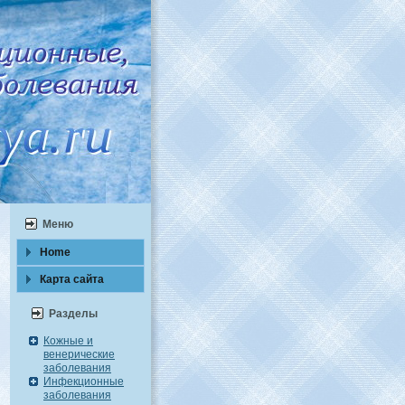
Меню
Home
Карта caйта
Разделы
Кожные и
венерические
заболевания
Инфекционные
заболевания