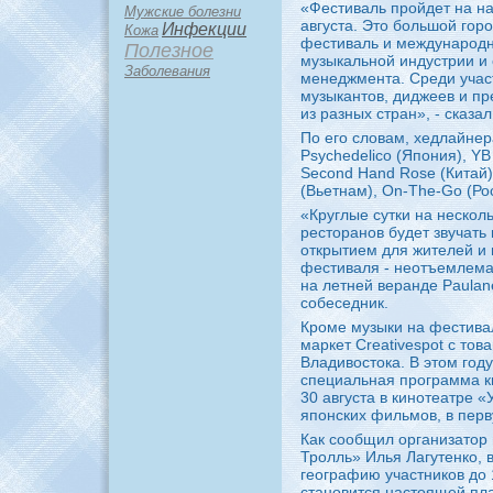
«Фестиваль пройдет на н
Мужские болезни
августа. Это большой гор
Инфекции
Кожа
фестиваль и международн
Полезное
музыкальной индустрии и 
Заболевания
менеджмента. Среди участ
музыкантов, диджеев и п
из разных стран», - сказа
По его словам, хедлайнер
Psychedelico (Япония), YB
Second Hand Rose (Китай),
(Вьетнам), On-The-Go (Ро
«Круглые сутки на нескол
ресторанов будет звучать
открытием для жителей и 
фестиваля - неотъемлемая
на летней веранде Paulane
собеседник.
Кроме музыки на фестива
маркет Creativespot с то
Владивостока. В этом год
специальная программа к
30 августа в кинотеатре «
японских фильмов, в пер
Как сообщил организатор
Тролль» Илья Лагутенко, 
географию участников до 
становится настоящей пл