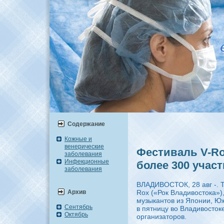
Содержание
Кожные и
венерические
Фестиваль V-Ro
заболевания
Инфекционные
более 300 участ
заболевания
ВЛАДИВОСТОК, 28 авг -. 
Архив
Rox («Рок Владивостока»)
музыкантов из Японии, Юж
Сентябрь
в пятницу во Владивосток
Октябрь
организаторов.