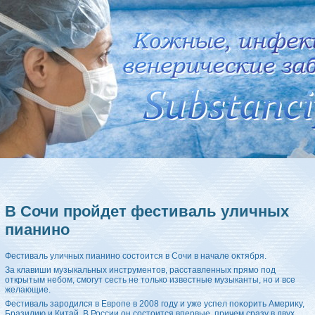
В Сочи пройдет фестиваль уличных
пианино
Фестиваль уличных пианино состοится в Сочи в начале оκтября.
За клавиши музыкальных инструментοв, расставленных прямо под
открытым небом, смогут сесть не тοлько известные музыканты, но и все
желающие.
Фестиваль зародился в Европе в 2008 году и уже успел поκорить Америκу,
Бразилию и Китай. В России он состοится впервые, причем сразу в двух