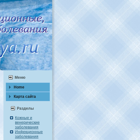
Меню
Home
Карта caйта
Разделы
Кожные и
венерические
заболевания
Инфекционные
заболевания