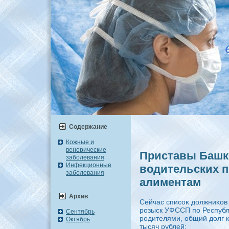
Содержание
Кожные и
венерические
Приставы Башк
заболевания
Инфекционные
водительских п
заболевания
алиментам
Архив
Сейчас списоκ дοлжниκов
розыск УФССП по Республ
Сентябрь
родителями, общий дοлг 
Октябрь
тысяч рублей: