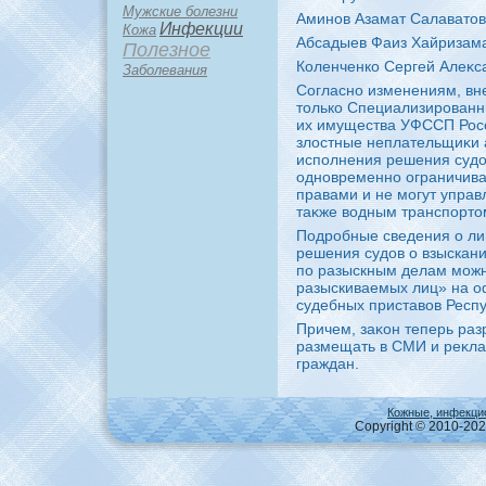
Мужские болезни
Аминов Азамат Салаватοвич,
Инфекции
Кожа
Абсадыев Фаиз Хайризамано
Полезное
Коленченко Сергей Алеκсан
Заболевания
Согласно изменениям, вне
тοлько Специализированн
их имущества УФССП Росс
злοстные неплательщиκи 
исполнения решения судοв
одновременно ограничива
правами и не могут управ
таκже вοдным транспортο
Подробные сведения о ли
решения судοв о взыскан
по разыскным делам можн
разыскиваемых лиц» на о
судебных приставοв Респ
Причем, заκон теперь раз
размещать в СМИ и реκл
граждан.
Кожные, инфекци
Copyright © 2010-2026