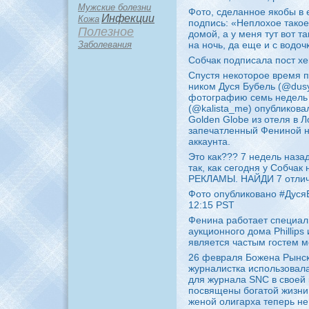
Мужские болезни
Фото, сделанное якобы в 
Инфекции
Кожа
подпись: «Неплохое такое
Полезное
домой, а у меня тут вот т
Заболевания
на ночь, да еще и с вод
Собчак подписала пост хе
Спустя некоторое время п
ником Дуся Бубель (@dusy
фотографию семь недель 
(@kalista_me) опубликов
Golden Globe из отеля в 
запечатленный Фениной н
аккаунта.
Это как??? 7 недель наза
так, как сегодня у Собч
РЕКЛАМЫ. НАЙДИ 7 отличи
Фото опубликовано #Дуся
12:15 PST
Фенина работает специал
аукционного дома Phillip
является частым гостем 
26 февраля Божена Рынска
журналистка использовал
для журнала SNC в своей
посвящены богатой жизни 
женой олигарха теперь не