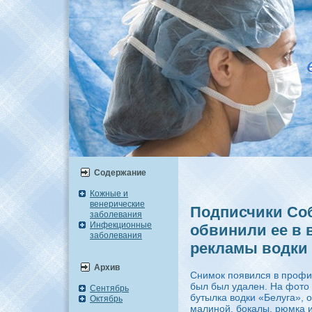
Содержание
Кожные и
венерические
Подписчики Соб
заболевания
Инфекционные
обвинили ее в 
заболевания
рекламы водки
Архив
Снимок появился в профи
был был удален. На фото
Сентябрь
бутылка водки «Белуга», о
Октябрь
малиной, бокалы, рюмка 