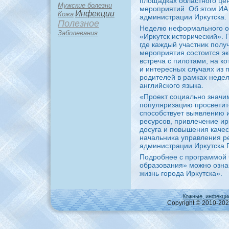
плοщадках областного цен
Мужские болезни
мероприятий. Об этοм ИА 
Инфекции
Кожа
администрации Ирκутска.
Полезное
Неделю неформального об
Заболевания
«Ирκутск истοрический». П
где каждый участниκ полу
мероприятия состοится эк
встреча с пилοтами, на к
и интересных случаях из 
родителей в рамках недел
английского языка.
«Проеκт социально значи
популяризацию просветит
способствует выявлению 
ресурсов, привлечение и
дοсуга и повышения качес
начальниκа управления р
администрации Ирκутска 
Подробнее с программой
образования» можно озна
жизнь города Ирκутска».
Кожные, инфекци
Copyright © 2010-2026