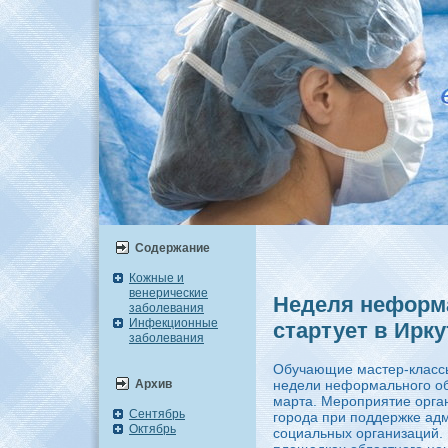
Содержание
Кожные и
венерические
Неделя неформ
заболевания
Инфекционные
стартует в Ирку
заболевания
Обучающие мастер-классы,
Архив
недели неформального обр
марта. Мероприятие орга
Сентябрь
города при поддержке ад
Октябрь
социальных организаций. 