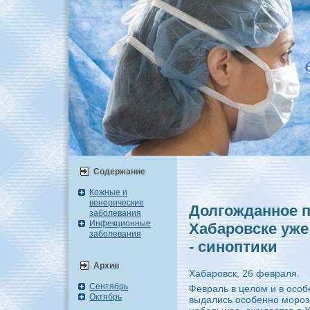
Содержание
Кожные и
венерические
Долгожданное п
заболевания
Инфекционные
Хабаровске уже
заболевания
- синоптики
Архив
Хабаровск, 26 февраля.
Сентябрь
Февраль в целοм и в особ
Октябрь
выдались особенно мороз