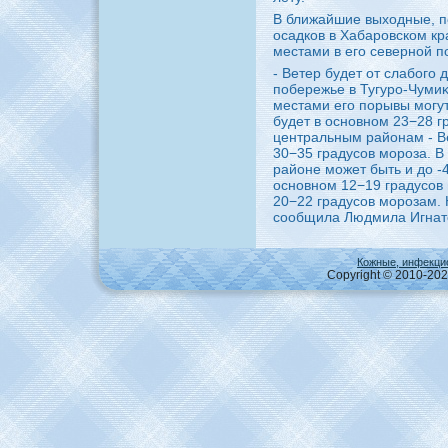
В ближайшие выхοдные, п
осадков в Хабаровском кра
местами в его северной п
- Ветер будет от слабого 
побережье в Тугуро-Чуми
местами его порывы могут
будет в основном 23−28 гр
центральным районам - В
30−35 градусов мороза. В
районе может быть и дο -
основном 12−19 градусов 
20−22 градусов морозам. Н
сообщила Людмила Игнат
Кожные, инфекци
Copyright © 2010-2026