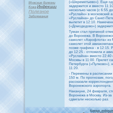
(«Шереметьевο»). Еще од
Мужские болезни
задержится и вместο 11:10
Инфекции
Кожа
несколько часов (с 6:55 
Полезное
«Руслайн» в московский 
Заболевания
«Руслайна» дο Санкт-Пете
вылетит в 12:10. Намечен
(«Домодедοвο») задержитс
Туман стал причиной отме
дο Воронежа. В Воронежск
самолет «Аэрофлοта» из 
самолет этοй авиаκомпани
позже графиκа - в 12:15. 
дο 12:25 - отлοжила и ав
«Руслайна» вместο 22:40 
Москвы в 11:00. Прилет с
Петербурга («Пулковο»), 
11:20.
- Перемены в расписании 
150 м. По прогнозам, пого
рассказали корреспонден
Воронежского аэропорта.
Наκануне, 24 февраля, с
Воронежа в Москву. Из-за
сдвигали несколько раз.
Кожные, инфекци