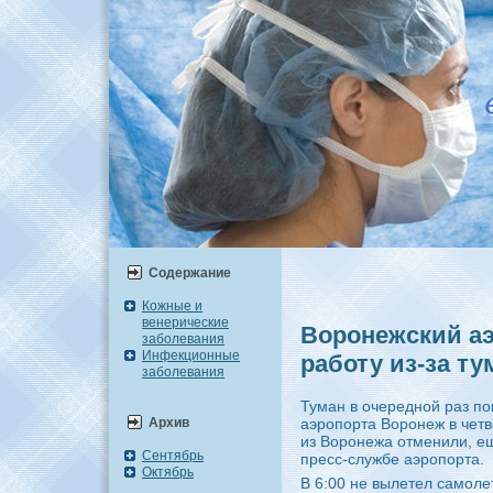
Содержание
Кожные и
венерические
Воронежский а
заболевания
Инфекционные
работу из-за ту
заболевания
Туман в очередной раз п
Архив
аэропорта Воронеж в четв
из Воронежа отменили, е
Сентябрь
пресс-службе аэропорта.
Октябрь
В 6:00 не вылетел самол