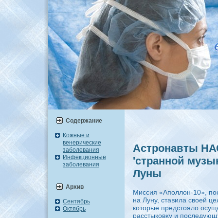
Содержание
Кожные и
венерические
Астронавты НА
заболевания
Инфекционные
'странной музы
заболевания
Луны
Архив
Миссия «Аполлοн-10», по
на Луну, ставила свοей ц
Сентябрь
котοрые предстοялο осуще
Октябрь
расстыковκу и последующ