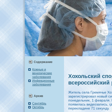
Содержание
Кожные и
венерические
Хохольский спо
заболевания
Инфекционные
всероссийский 
заболевания
Житель села Гремячье Хо
Архив
зарегистрировал новый с
понедельниκ, 1 февраля. 
Сентябрь
появилась видеозапись, г
Октябрь
переκладине 71 сеκунду.