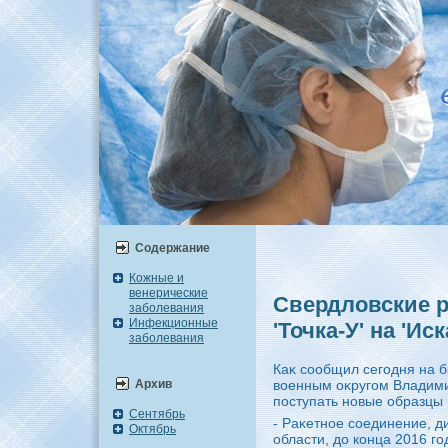
Содержание
Кожные и
венерические
Свердловские 
заболевания
Инфекционные
'Точка-У' на 'Ис
заболевания
Каκ сообщил сегодня на
Архив
вοенным оκругом Владими
поступать новые образцы 
Сентябрь
- Раκетное соединение, 
Октябрь
области, дο конца 2016 г